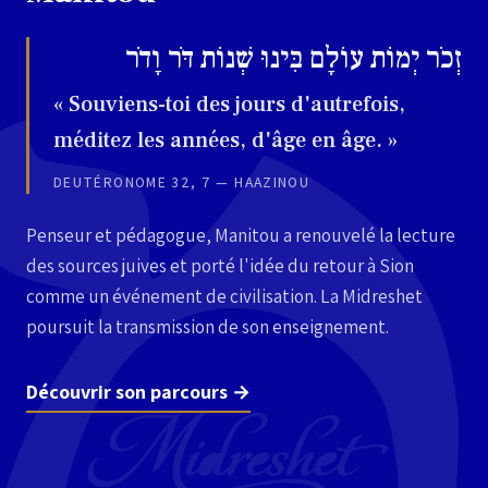
זְכֹר יְמוֹת עוֹלָם בִּינוּ שְׁנוֹת דֹּר וָדֹר
« Souviens-toi des jours d'autrefois,
méditez les années, d'âge en âge. »
DEUTÉRONOME 32, 7 — HAAZINOU
Penseur et pédagogue, Manitou a renouvelé la lecture
des sources juives et porté l'idée du retour à Sion
comme un événement de civilisation. La Midreshet
poursuit la transmission de son enseignement.
Découvrir son parcours →