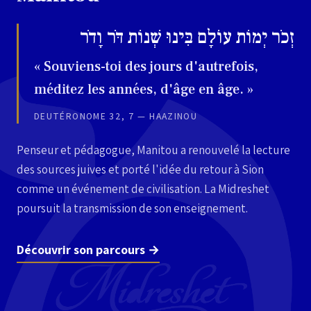
זְכֹר יְמוֹת עוֹלָם בִּינוּ שְׁנוֹת דֹּר וָדֹר
« Souviens-toi des jours d'autrefois,
méditez les années, d'âge en âge. »
DEUTÉRONOME 32, 7 — HAAZINOU
Penseur et pédagogue, Manitou a renouvelé la lecture
des sources juives et porté l'idée du retour à Sion
comme un événement de civilisation. La Midreshet
poursuit la transmission de son enseignement.
Découvrir son parcours →