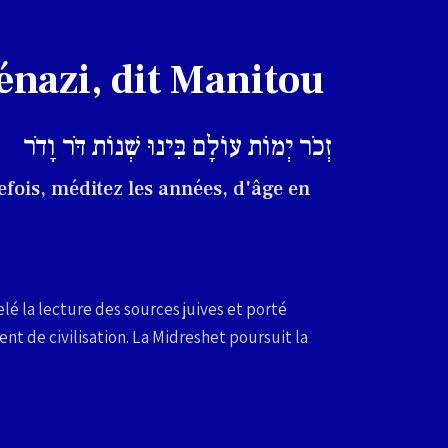
énazi, dit Manitou
זְכֹר יְמוֹת עוֹלָם בִּינוּ שְׁנוֹת דֹּר וָדֹר
efois, méditez les années, d'âge en
é la lecture des sources juives et porté
t de civilisation. La Midreshet poursuit la