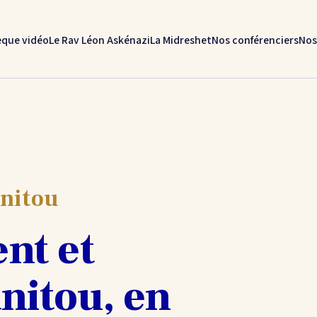
èque vidéo
Le Rav Léon Askénazi
La Midreshet
Nos conférenciers
Nos
nitou
nt et
anitou, en