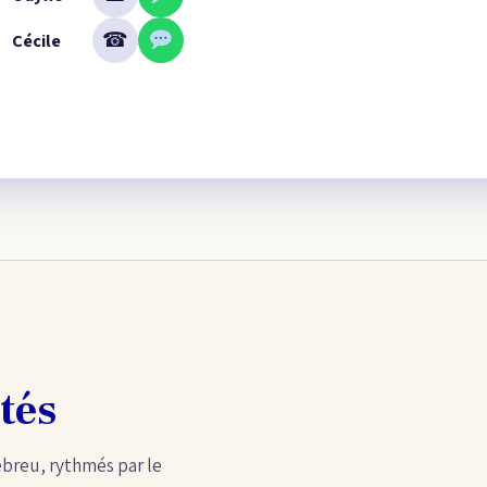
☎
Cécile
tés
ébreu, rythmés par le