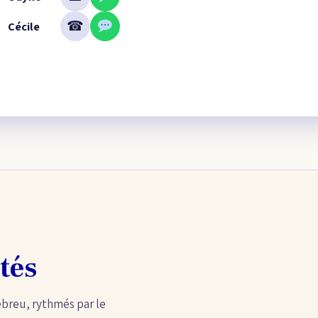
☎
Cécile
tés
ébreu, rythmés par le