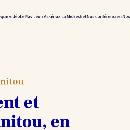
èque vidéo
Le Rav Léon Askénazi
La Midreshet
Nos conférenciers
Nos
nitou
nt et
anitou, en