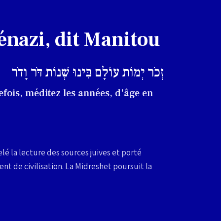
énazi, dit Manitou
זְכֹר יְמוֹת עוֹלָם בִּינוּ שְׁנוֹת דֹּר וָדֹר
efois, méditez les années, d'âge en
é la lecture des sources juives et porté
t de civilisation. La Midreshet poursuit la