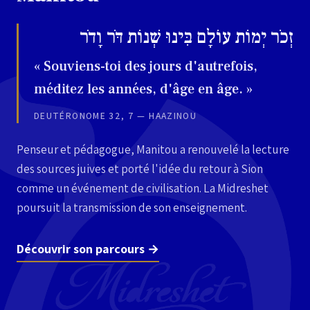
זְכֹר יְמוֹת עוֹלָם בִּינוּ שְׁנוֹת דֹּר וָדֹר
« Souviens-toi des jours d'autrefois,
méditez les années, d'âge en âge. »
DEUTÉRONOME 32, 7 — HAAZINOU
Penseur et pédagogue, Manitou a renouvelé la lecture
des sources juives et porté l'idée du retour à Sion
comme un événement de civilisation. La Midreshet
poursuit la transmission de son enseignement.
Découvrir son parcours →