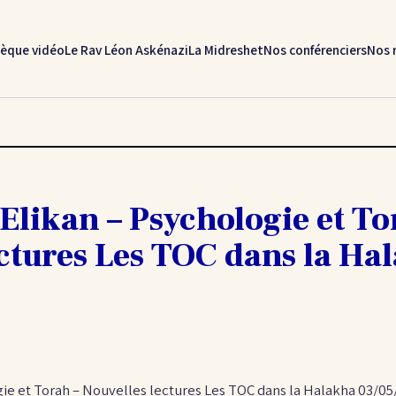
hèque vidéo
Le Rav Léon Askénazi
La Midreshet
Nos conférenciers
Nos 
likan – Psychologie et To
ctures Les TOC dans la Ha
ie et Torah – Nouvelles lectures Les TOC dans la Halakha 03/05