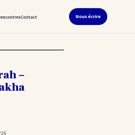
Nous écrire
rencontres
Contact
rah –
lakha
/26