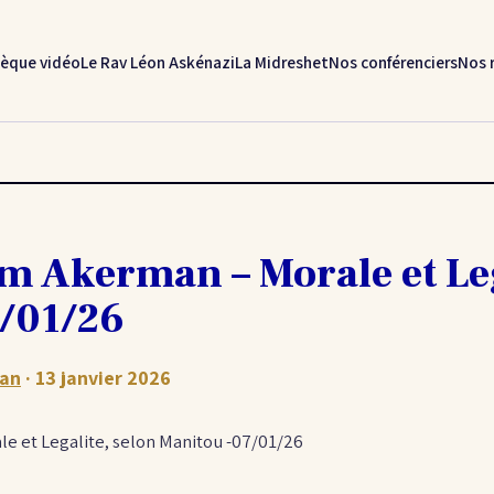
hèque vidéo
Le Rav Léon Askénazi
La Midreshet
Nos conférenciers
Nos 
 Akerman – Morale et Leg
/01/26
an
· 13 janvier 2026
 et Legalite, selon Manitou -07/01/26