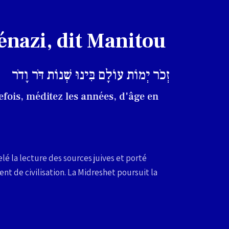
énazi, dit Manitou
זְכֹר יְמוֹת עוֹלָם בִּינוּ שְׁנוֹת דֹּר וָדֹר
efois, méditez les années, d'âge en
é la lecture des sources juives et porté
t de civilisation. La Midreshet poursuit la