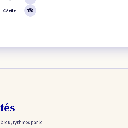
☎
Cécile
tés
ébreu, rythmés par le