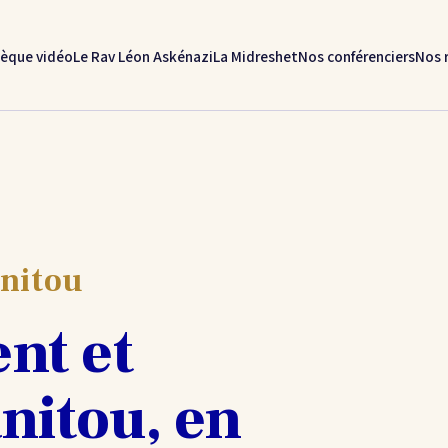
hèque vidéo
Le Rav Léon Askénazi
La Midreshet
Nos conférenciers
Nos 
nitou
nt et
anitou, en