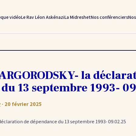
èque vidéo
Le Rav Léon Askénazi
La Midreshet
Nos conférenciers
Nos
ARGORODSKY- la déclarat
du 13 septembre 1993- 09
y
· 20 février 2025
claration de dépendance du 13 septembre 1993- 09.02.25