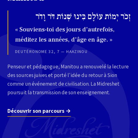
זְכֹר יְמוֹת עוֹלָם בִּינוּ שְׁנוֹת דֹּר וָדֹר
« Souviens-toi des jours d'autrefois,
méditez les années, d'âge en âge. »
DEUTÉRONOME 32, 7 — HAAZINOU
Penseur et pédagogue, Manitou a renouvelé la lecture
des sources juives et porté l'idée du retour à Sion
comme un événement de civilisation. La Midreshet
poursuit la transmission de son enseignement.
Découvrir son parcours →